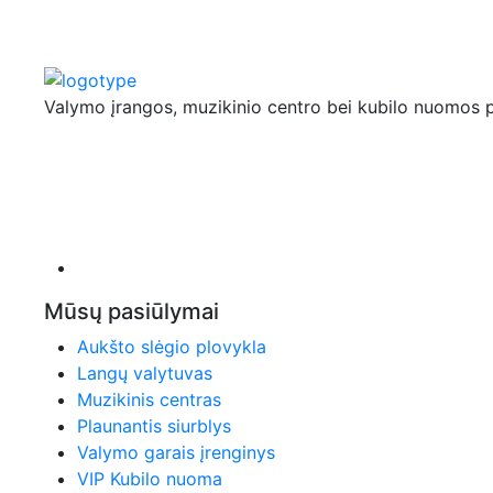
Valymo įrangos, muzikinio centro bei kubilo nuomos 
Partizanų g. 44, Kaunas
+370 617 67056
gediminas.aleks@gmail.com
Mūsų pasiūlymai
Aukšto slėgio plovykla
Langų valytuvas
Muzikinis centras
Plaunantis siurblys
Valymo garais įrenginys
VIP Kubilo nuoma