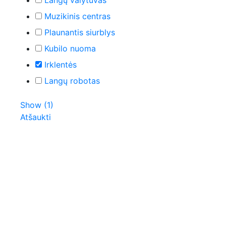
Langų valytuvas
Muzikinis centras
Plaunantis siurblys
Kubilo nuoma
Irklentės
Langų robotas
Show
(
1
)
Atšaukti