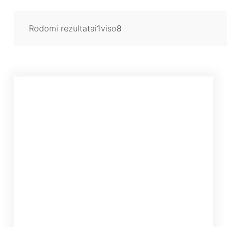
Rodomi rezultatai
1
viso
8