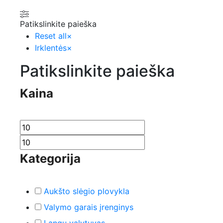
Patikslinkite paieška
Reset all
×
Irklentės
×
Patikslinkite paieška
Kaina
Kategorija
Aukšto slėgio plovykla
Valymo garais įrenginys