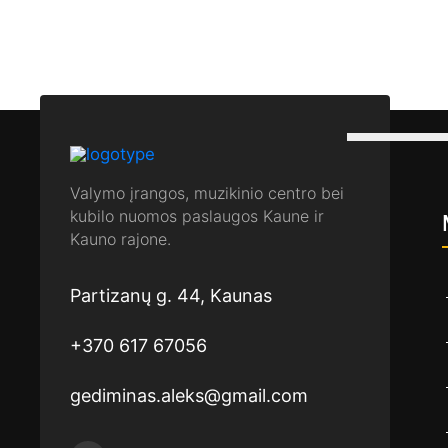
Valymo įrangos, muzikinio centro bei
kubilo nuomos paslaugos Kaune ir
Kauno rajone.
Partizanų g. 44, Kaunas
+370 617 67056
gediminas.aleks@gmail.com